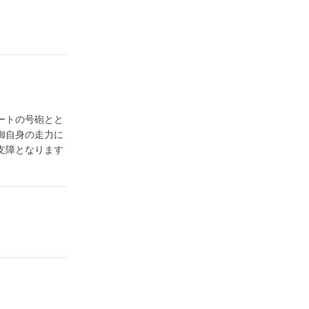
ートの号砲とと
御自身の走力に
支障となります