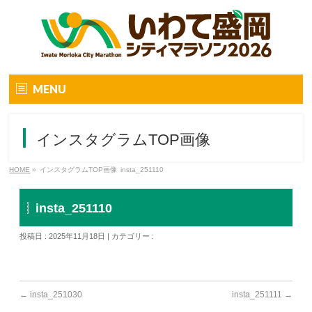
MENU
トップ
インスタグラムTOP画像
大会要項
HOME
»
インスタグラムTOP画像
insta_251110
大会要項
オンラインマラソン
insta_251110
大会の特徴
投稿日 : 2025年11月18日 | カテゴリー :
大会コンセプト
エントリー
←
insta_251030
insta_251111
→