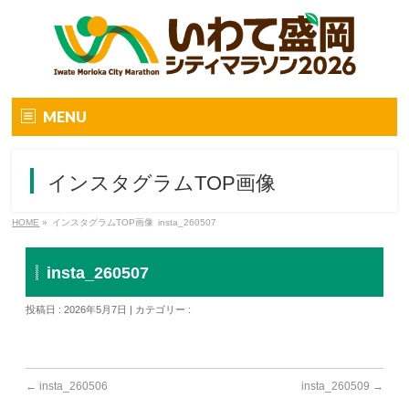
MENU
トップ
インスタグラムTOP画像
大会要項
HOME
»
インスタグラムTOP画像
insta_260507
大会要項
オンラインマラソン
insta_260507
大会の特徴
投稿日 : 2026年5月7日 | カテゴリー :
大会コンセプト
エントリー
←
insta_260506
insta_260509
→