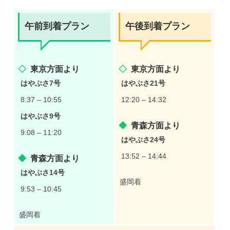
RUNNETエントリー
ふるさと納税エントリー
午前到着プラン
午後到着プラン
Run Japan entry
コース&アクセス
東京方面より
東京方面より
コース&アクセス
はやぶさ7号
はやぶさ21号
8:37 – 10:55
12:20 – 14:32
見どころマップ
はやぶさ9号
宿泊・観光
青森方面より
9:08 – 11:20
はやぶさ24号
募集
13:52 – 14:44
青森方面より
大会ボランティア募集
はやぶさ14号
盛岡着
協賛社募集
9:53 – 10:45
マラソンフェスティバル
飲食ブース等出店募集
盛岡着
企業版ふるさと納税募集