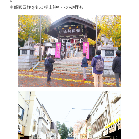
ん！
南部家四柱を祀る櫻山神社への参拝も