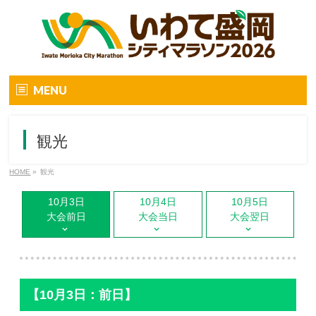
MENU
トップ
観光
大会要項
HOME
»
観光
大会要項
10月3日
10月4日
10月5日
オンラインマラソン
大会前日
大会当日
大会翌日
大会の特徴
大会コンセプト
エントリー
【10月3日：前日】